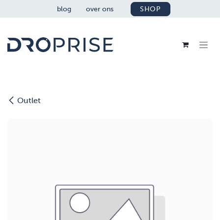
OVERSLAAN NAAR INHOUD
blog
over ons
SHOP
Outlet