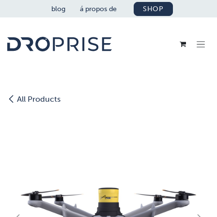
SE RENDRE AU CONTENU
blog
á propos de
SHOP
All Products