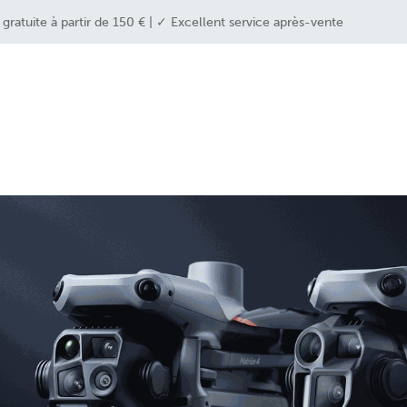
ratuite à partir de 150 € | ✓ Excellent service après-vente
e industries
drone solutions
drone shop