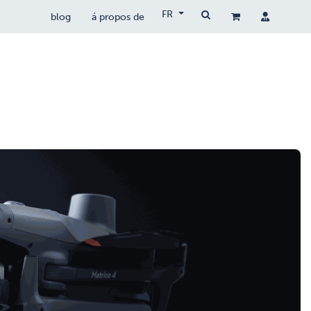
FR
blog
á propos de
drones populaires
drocare
contact