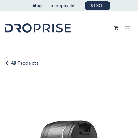
SE RENDRE AU CONTENU
blog
á propos de
SHOP
All Products