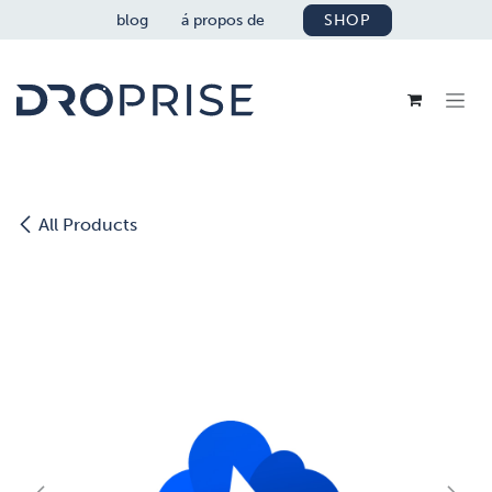
SE RENDRE AU CONTENU
blog
á propos de
SHOP
All Products