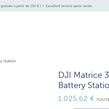
ratuite à partir de 150 € | ✓ Excellent service après-vente
e industries
drone solutions
drone shop
y Station
DJI Matrice 
Battery Stati
1.025,62
€
TOUTE