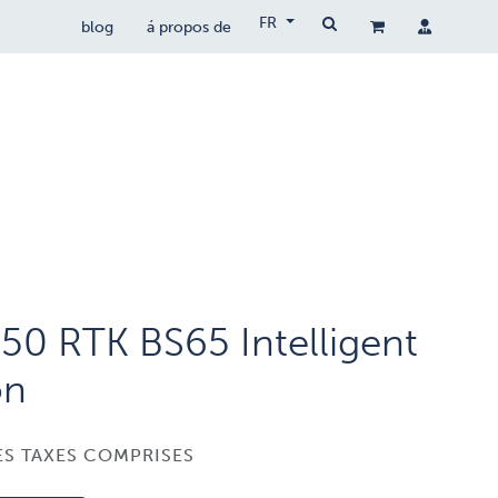
FR
blog
á propos de
drones populaires
drocare
contact
350 RTK BS65 Intelligent
on
S TAXES COMPRISES