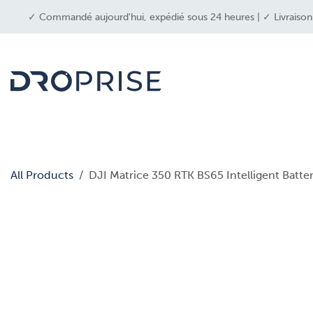
SE RENDRE AU CONTENU
✓ Commandé aujourd'hui, expédié sous 24 heures | ✓ Livraison g
dron
All Products
DJI Matrice 350 RTK BS65 Intelligent Batter