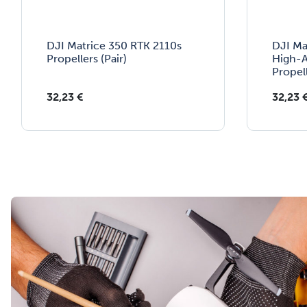
DJI Matrice 350 RTK 2110s
DJI Ma
Propellers (Pair)
High-A
Propell
32,23
€
32,23