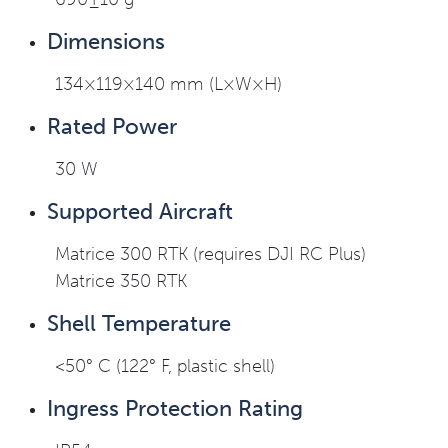
Dimensions
​134×119×140 mm (L×W×H)
Rated Power
​30 W
Supported Aircraft
​Matrice 300 RTK (requires DJI RC Plus)
​Matrice 350 RTK
Shell Temperature
​<50° C (122° F, plastic shell)
Ingress Protection Rating