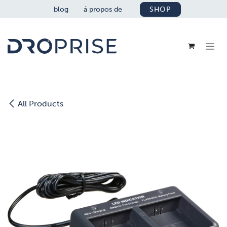
SE RENDRE AU CONTENU
blog
á propos de
SHOP
All Products