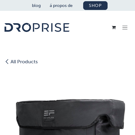
SE RENDRE AU CONTENU
blog
á propos de
SHOP
All Products