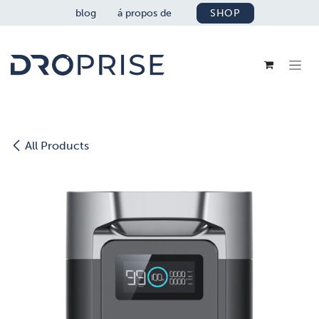
SE RENDRE AU CONTENU
blog
á propos de
SHOP
All Products