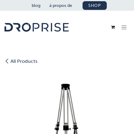
SE RENDRE AU CONTENU
blog
á propos de
SHOP
All Products