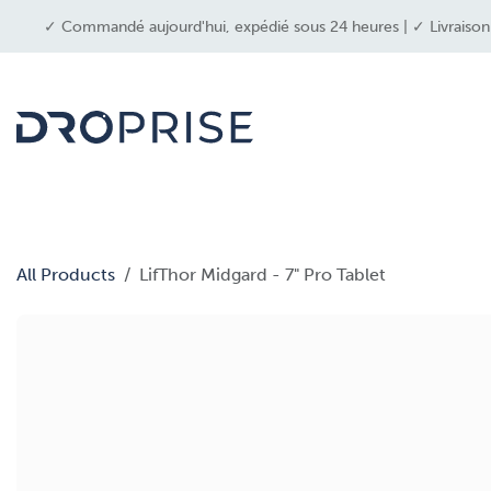
SE RENDRE AU CONTENU
✓ Commandé aujourd'hui, expédié sous 24 heures | ✓ Livraison g
dron
All Products
LifThor Midgard - 7" Pro Tablet