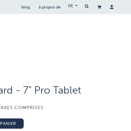
FR
blog
á propos de
drones populaires
drocare
contact
rd - 7" Pro Tablet
TAXES COMPRISES
PANIER