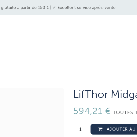
ratuite à partir de 150 € | ✓ Excellent service après-vente
e industries
drone solutions
drone shop
LifThor Midga
594,21
€
TOUTES 
AJOUTER AU 