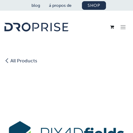
SE RENDRE AU CONTENU
blog
á propos de
SHOP
All Products