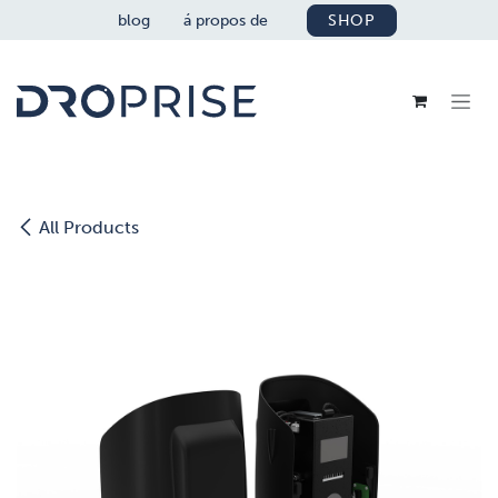
SE RENDRE AU CONTENU
blog
á propos de
SHOP
All Products