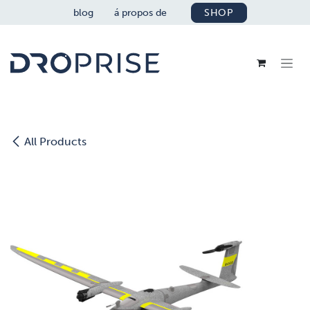
SE RENDRE AU CONTENU
blog
á propos de
SHOP
All Products