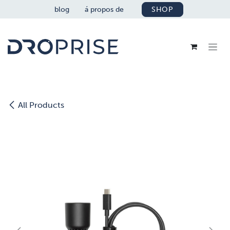
SE RENDRE AU CONTENU
blog
á propos de
SHOP
All Products