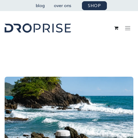
OVERSLAAN NAAR INHOUD
blog
over ons
SHOP