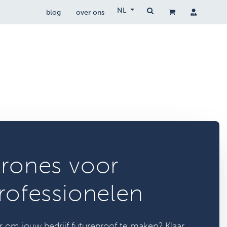
NL
blog
over ons
drone wetgeving
drocare
contact
rones voor
rofessionelen
r om jouw bedrijf futureproof te maken? Klaar