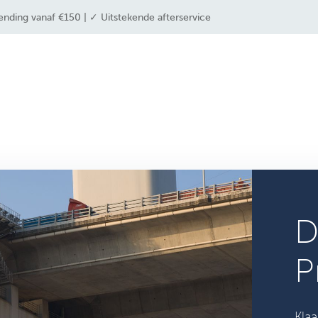
ending vanaf €150 | ✓ Uitstekende afterservice
 industrieën
drone solutions
drone shop
D
P
Klaa