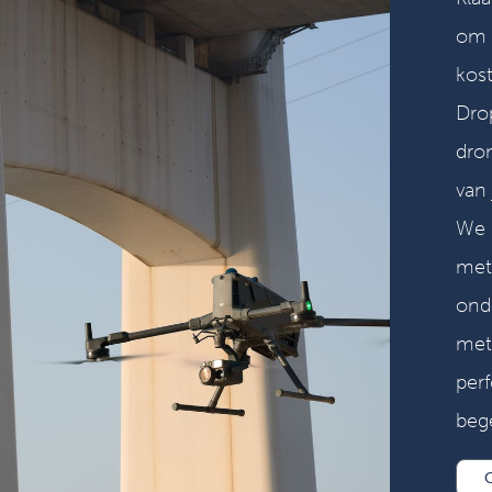
om u
kost
Drop
dro
van
We 
met
ond
met
per
beg