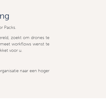
ing
or Packs.
ereld, zoekt om drones te
dmeet workflows wenst te
akket voor u.
 organisatie naar een hoger