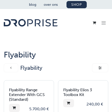
OVERSLAAN NAAR INHOUD
blog
over ons
SHOP
Flyability
Flyability
Flyability Range
Flyability Elios 3
Extender With GCS
Toolbox Kit
(Standard)
240,00
€
5.700,00
€