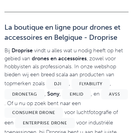
La boutique en ligne pour drones et
accessoires en Belgique - Droprise
Bij
Droprise
vindt u alles wat u nodig heeft op het
gebied van
drones en accessoires
, zowel voor
hobbyisten als professionals. In onze webshop
bieden wij een breed scala aan producten van
topmerken zoals
,
,
DJI
FLYABILITY
,
Sony
,
, en
DRONETAG
EMLID
AVSS
. Of u nu op zoek bent naar een
voor luchtfotografie of
CONSUMER DRONE
een
voor industriële
ENTERPRISE DRONE
toepassingen, bij Droprise bent u aan het juiste