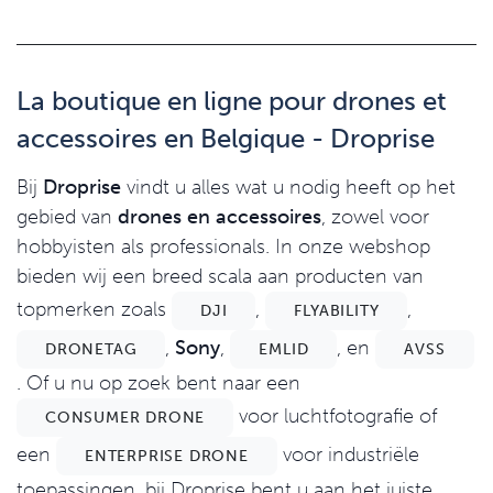
La boutique en ligne pour drones et
accessoires en Belgique - Droprise
Bij
Droprise
vindt u alles wat u nodig heeft op het
gebied van
drones en accessoires
, zowel voor
hobbyisten als professionals. In onze webshop
bieden wij een breed scala aan producten van
topmerken zoals
,
,
DJI
FLYABILITY
,
Sony
,
, en
DRONETAG
EMLID
AVSS
. Of u nu op zoek bent naar een
voor luchtfotografie of
CONSUMER DRONE
een
voor industriële
ENTERPRISE DRONE
toepassingen, bij Droprise bent u aan het juiste