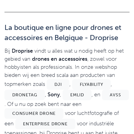
La boutique en ligne pour drones et
accessoires en Belgique - Droprise
Bij
Droprise
vindt u alles wat u nodig heeft op het
gebied van
drones en accessoires
, zowel voor
hobbyisten als professionals. In onze webshop
bieden wij een breed scala aan producten van
topmerken zoals
,
,
DJI
FLYABILITY
,
Sony
,
, en
DRONETAG
EMLID
AVSS
. Of u nu op zoek bent naar een
voor luchtfotografie of
CONSUMER DRONE
een
voor industriële
ENTERPRISE DRONE
toepassingen, bij Droprise bent u aan het juiste