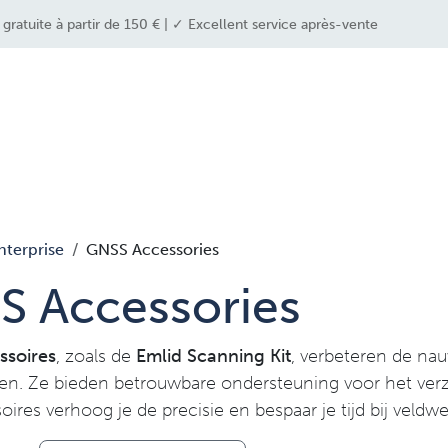
ratuite à partir de 150 € | ✓ Excellent service après-vente
e industries
drone solutions
drone shop
nterprise
GNSS Accessories
S Accessories
soires
, zoals de
Emlid Scanning Kit
, verbeteren de na
n. Ze bieden betrouwbare ondersteuning voor het ver
ires verhoog je de precisie en bespaar je tijd bij veldw