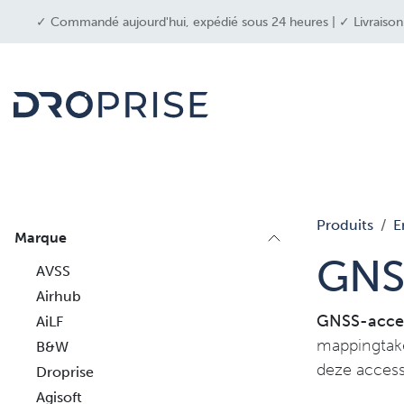
SE RENDRE AU CONTENU
✓ Commandé aujourd'hui, expédié sous 24 heures | ✓ Livraison g
dron
Produits
E
Marque
GNS
AVSS
Airhub
GNSS-acces
AiLF
mappingtake
B&W
deze accesso
Droprise
Agisoft