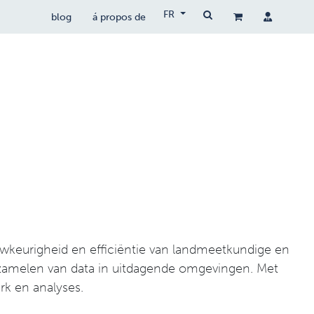
FR
blog
á propos de
drones populaires
drocare
contact
uwkeurigheid en efficiëntie van landmeetkundige en
zamelen van data in uitdagende omgevingen. Met
erk en analyses.