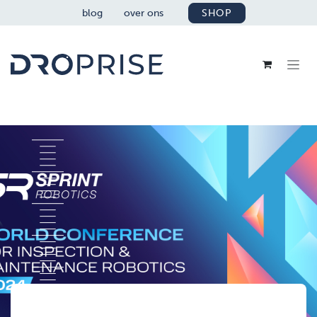
OVERSLAAN NAAR INHOUD
blog
over ons
SHOP