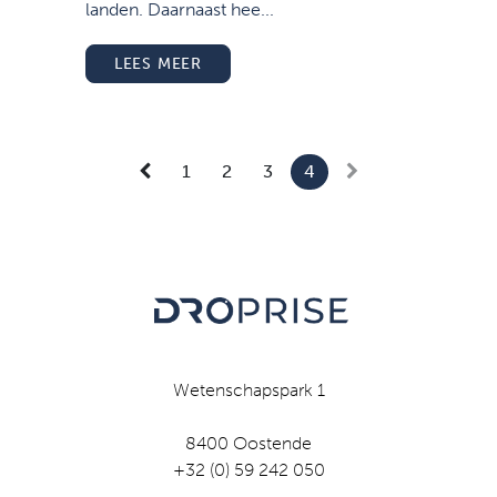
landen. Daarnaast hee...
LEES MEER
1
2
3
4
Wetenschapspark 1
8400 Oostende
+32 (0) 59 242 050