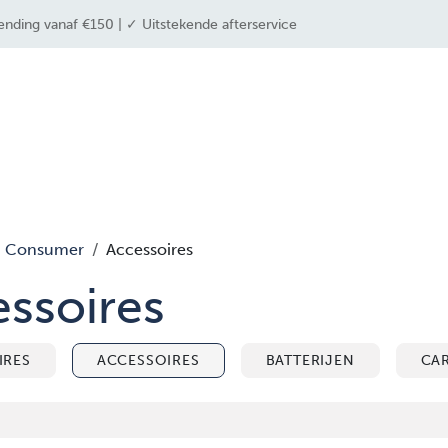
ending vanaf €150 | ✓ Uitstekende afterservice
 industrieën
drone solutions
drone shop
Consumer
Accessoires
ssoires
IRES
ACCESSOIRES
BATTERIJEN
CA