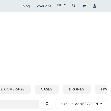
NL
blog
over ons
drone wetgeving
drocare
contact
RE COVERAGE
CASES
DRONES
FPV 
AANBEVOLEN
SORT BY: