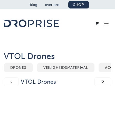
OVERSLAAN NAAR INHOUD
blog
over ons
SHOP
VTOL Drones
DRONES
VEILIGHEIDSMATERIAAL
ACCE
VTOL Drones