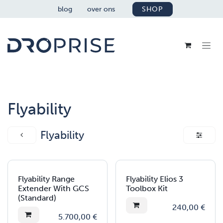
OVERSLAAN NAAR INHOUD
blog
over ons
SHOP
Flyability
Flyability
Flyability Range
Flyability Elios 3
Extender With GCS
Toolbox Kit
(Standard)
240,00
€
5.700,00
€