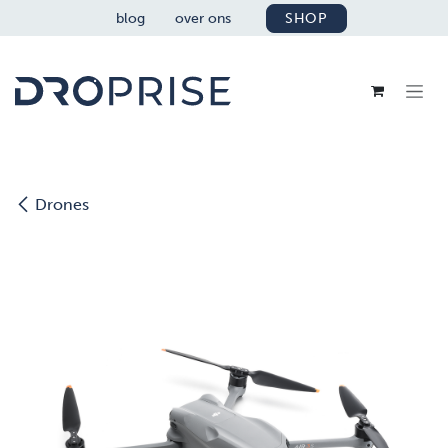
OVERSLAAN NAAR INHOUD
blog
over ons
SHOP
Drones