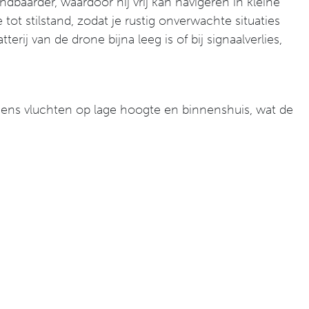
aarder, waardoor hij vrij kan navigeren in kleine
ot stilstand, zodat je rustig onverwachte situaties
j van de drone bijna leeg is of bij signaalverlies,
dens vluchten op lage hoogte en binnenshuis, wat de