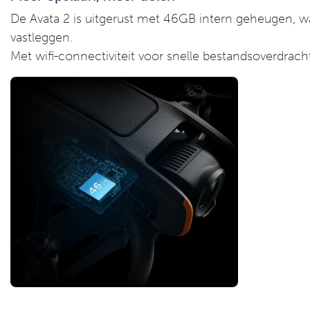
De Avata 2 is uitgerust met 46GB intern geheugen, w
vastleggen.
Met wifi-connectiviteit voor snelle bestandsoverdracht