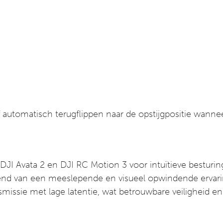
automatisch terugflippen naar de opstijgpositie wanneer
I Avata 2 en DJI RC Motion 3 voor intuïtieve besturin
ietend van een meeslepende en visueel opwindende ervar
issie met lage latentie, wat betrouwbare veiligheid en st