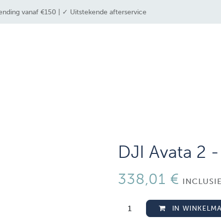
ending vanaf €150 | ✓ Uitstekende afterservice
 industrieën
drone solutions
drone shop
DJI Avata 2 
338,01
€
INCLUSI
IN WINKELM