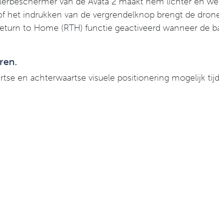
erbeschermer van de Avata 2 maakt hem lichter en wendb
f het indrukken van de vergrendelknop brengt de drone t
n to Home (RTH) functie geactiveerd wanneer de batteri
ren.
se en achterwaartse visuele positionering mogelijk tij