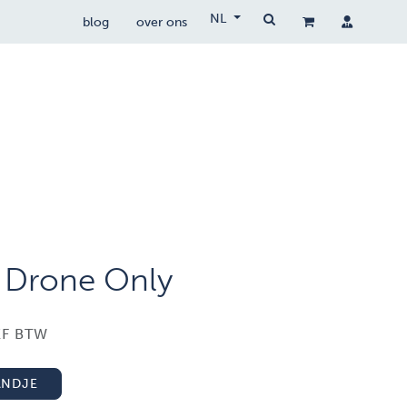
NL
blog
over ons
drone wetgeving
drocare
contact
- Drone Only
EF BTW
ANDJE