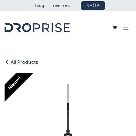
OVERSLAAN NAAR INHOUD
blog
over ons
SHOP
All Products
Nieuw!