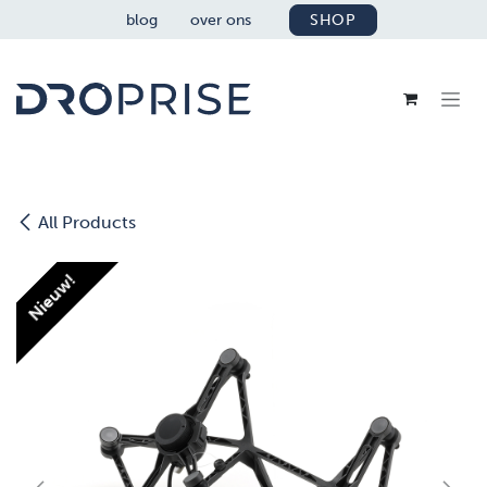
OVERSLAAN NAAR INHOUD
blog
over ons
SHOP
All Products
Nieuw!