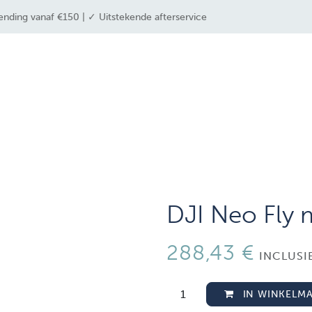
ending vanaf €150 | ✓ Uitstekende afterservice
 industrieën
drone solutions
drone shop
DJI Neo Fly
288,43
€
INCLUSI
IN WINKELM