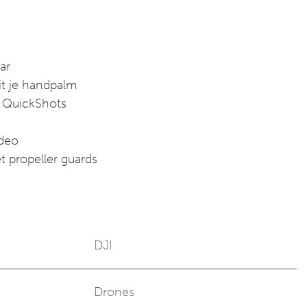
ar
it je handpalm
 QuickShots
ideo
 propeller guards
DJI
Drones