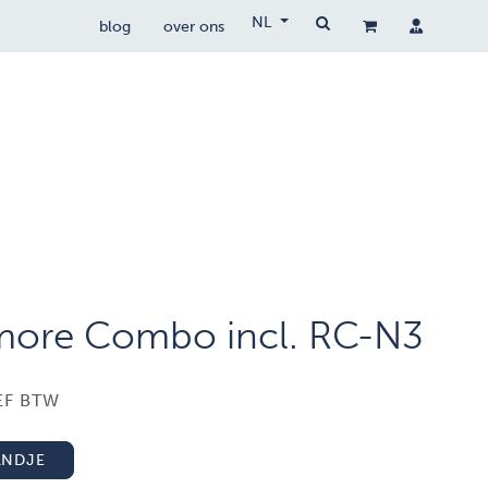
NL
blog
over ons
drone wetgeving
drocare
contact
 more Combo incl. RC-N3
EF BTW
ANDJE