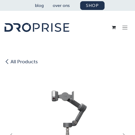
OVERSLAAN NAAR INHOUD
blog
over ons
SHOP
All Products