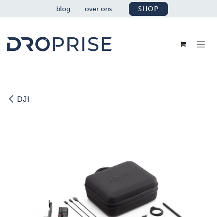
OVERSLAAN NAAR INHOUD
blog
over ons
SHOP
DJI