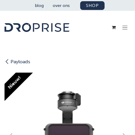
OVERSLAAN NAAR INHOUD
blog
over ons
SHOP
Payloads
Nieuw!