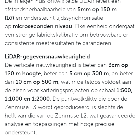
De in eigen huis ontwikkelde LiDAR levert een
afstandsherhaalbaarheid van
5mm op 150 m
(1σ)
en ondersteunt tijdssynchronisatie
op
microseconden niveau
. Elke eenheid ondergaat
een strenge fabriekskalibratie om betrouwbare en
consistente meetresultaten te garanderen.
LiDAR-gegevensnauwkeurigheid
De verticale nauwkeurigheid is beter dan
3cm op
120 m hoogte
, beter dan
5 cm op 300 m
, en beter
dan
10 cm op 500 m
, wat moeiteloos voldoet aan
de eisen voor karteringsprojecten op schaal
1:500,
1:1000 en 1:2000
. De puntwolkdikte die door de
Zenmuse L3 wordt geproduceerd, is slechts de
helft van die van de Zenmuse L2, wat geavanceerde
analyse en toepassingen met hoge precisie
ondersteunt.