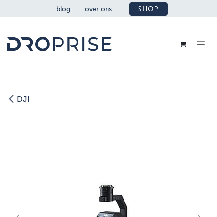
OVERSLAAN NAAR INHOUD
blog
over ons
SHOP
DJI