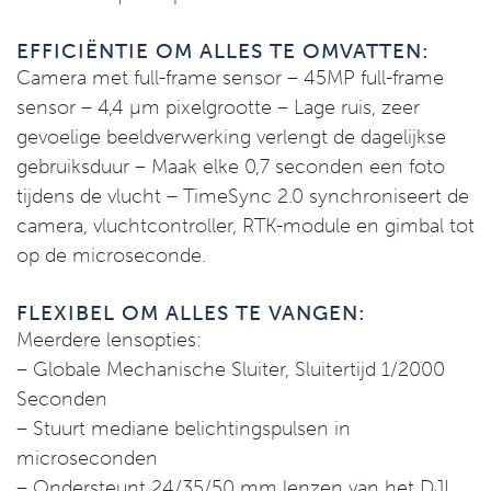
EFFICIËNTIE OM ALLES TE OMVATTEN:
Camera met full-frame sensor – 45MP full-frame
sensor – 4,4 µm pixelgrootte – Lage ruis, zeer
gevoelige beeldverwerking verlengt de dagelijkse
gebruiksduur – Maak elke 0,7 seconden een foto
tijdens de vlucht – TimeSync 2.0 synchroniseert de
camera, vluchtcontroller, RTK-module en gimbal tot
op de microseconde.
FLEXIBEL OM ALLES TE VANGEN:
Meerdere lensopties:
– Globale Mechanische Sluiter, Sluitertijd 1/2000
Seconden
– Stuurt mediane belichtingspulsen in
microseconden
– Ondersteunt 24/35/50 mm lenzen van het DJI