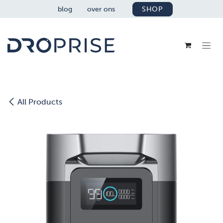
OVERSLAAN NAAR INHOUD
blog
over ons
SHOP
All Products