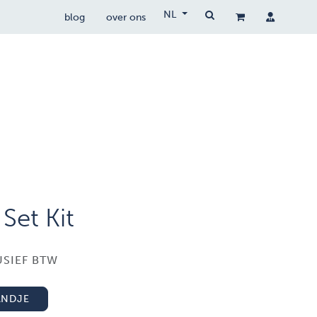
NL
blog
over ons
drone wetgeving
drocare
contact
Set Kit
USIEF BTW
ANDJE