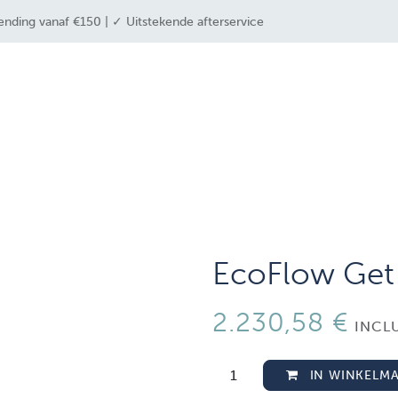
ending vanaf €150 | ✓ Uitstekende afterservice
 industrieën
drone solutions
drone shop
EcoFlow Get 
2.230,58
€
INCL
IN WINKELM