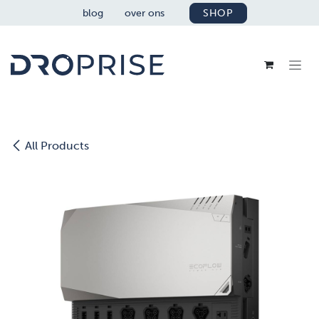
OVERSLAAN NAAR INHOUD
blog
over ons
SHOP
All Products