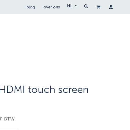
NL
blog
over ons
drone wetgeving
drocare
contact
 HDMI touch screen
EF BTW