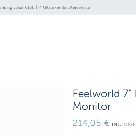
ending vanaf €150 | ✓ Uitstekende afterservice
 industrieën
drone solutions
drone shop
Feelworld 7"
Monitor
214,05
€
INCLUSI