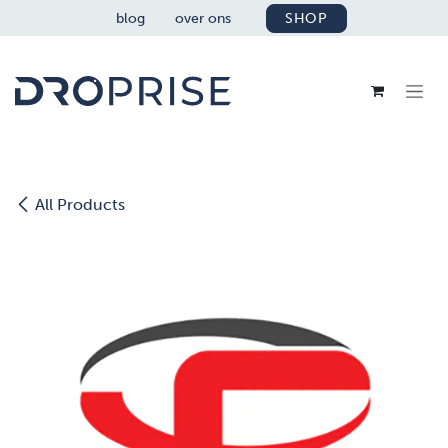
OVERSLAAN NAAR INHOUD
blog
over ons
SHOP
All Products