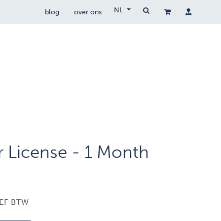
NL
blog
over ons
drone wetgeving
drocare
contact
 License - 1 Month
EF BTW