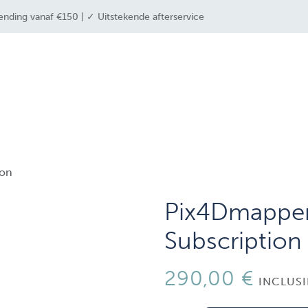
ending vanaf €150 | ✓ Uitstekende afterservice
 industrieën
drone solutions
drone shop
ion
Pix4Dmapper
Subscription
290,00
€
INCLUSI