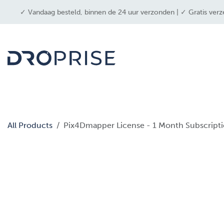
OVERSLAAN NAAR INHOUD
✓ Vandaag besteld, binnen de 24 uur verzonden | ✓ Gratis verz
drone
All Products
Pix4Dmapper License - 1 Month Subscript