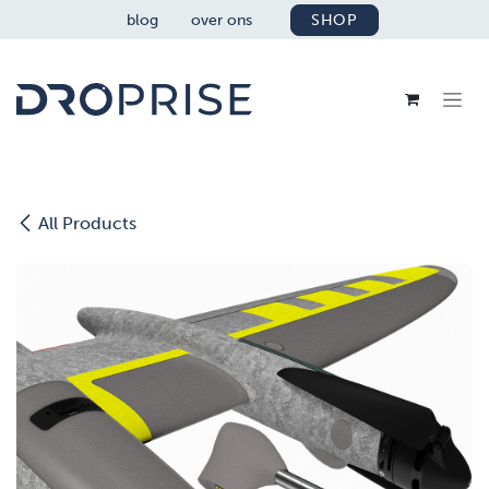
OVERSLAAN NAAR INHOUD
blog
over ons
SHOP
All Products