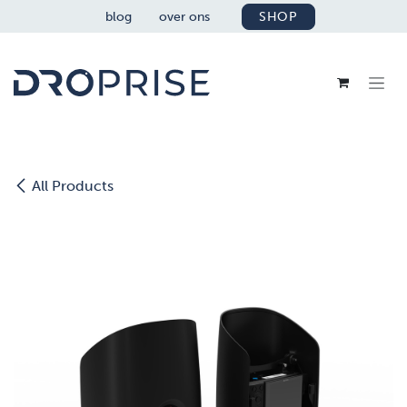
OVERSLAAN NAAR INHOUD
blog
over ons
SHOP
All Products