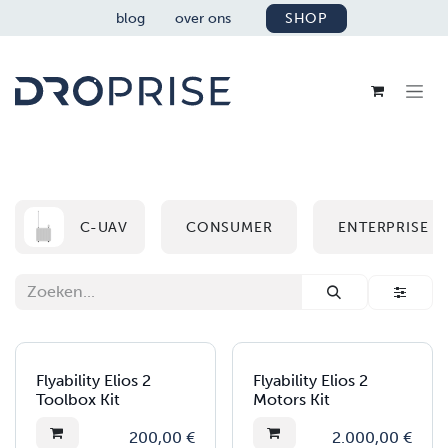
OVERSLAAN NAAR INHOUD
blog
over ons
SHOP
C-UAV
CONSUMER
ENTERPRISE
Flyability Elios 2
Flyability Elios 2
Toolbox Kit
Motors Kit
200,00
€
2.000,00
€