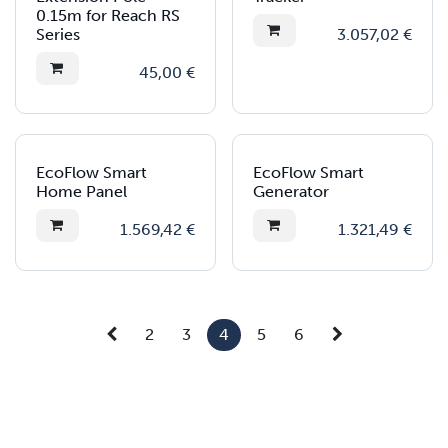
0.15m for Reach RS
Series
3.057,02
€
45,00
€
EcoFlow Smart
EcoFlow Smart
Home Panel
Generator
1.569,42
€
1.321,49
€
2
3
4
5
6